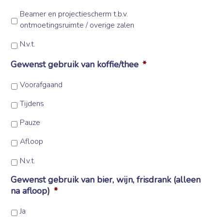
Beamer en projectiescherm t.b.v.
ontmoetingsruimte / overige zalen
N.v.t.
Gewenst gebruik van koffie/thee
*
Voorafgaand
Tijdens
Pauze
Afloop
N.v.t.
Gewenst gebruik van bier, wijn, frisdrank (alleen
na afloop)
*
Ja