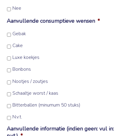
Nee
Aanvullende consumptieve wensen
*
Gebak
Cake
Luxe koekjes
Bonbons
Nootjes / zoutjes
Schaaltje worst / kaas
Bitterballen (minumum 50 stuks)
N.v.t.
Aanvullende informatie (indien geen: vul in:
n.v.t.)
*