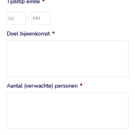
Tijdstip einde
*
Uren
Minuten
:
Doel bijeenkomst
*
Aantal (verwachte) personen
*