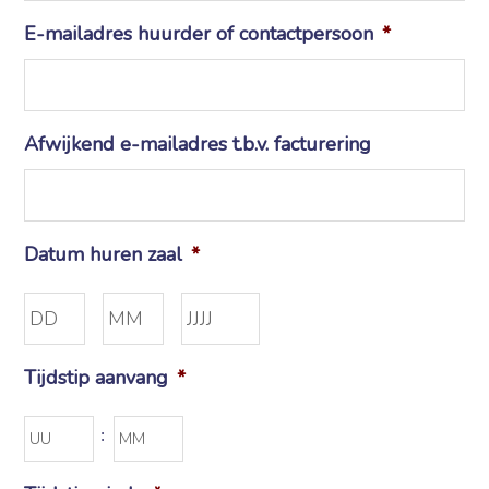
E-mailadres huurder of contactpersoon
*
Afwijkend e-mailadres t.b.v. facturering
Datum huren zaal
*
Dag
Maand
Jaar
Tijdstip aanvang
*
Uren
Minuten
: