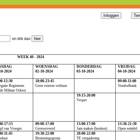
en klik dan
WEEK 40 - 2024
NSDAG
WOENSDAG
DONDERDAG
VRIJDAG
10-2024
02-10-2024
03-10-2024
04-10-2024
00-12:30
18:00-23:45
09:00-11:00
egatie Regiments
Geen externe verhuur
Voedselbank
de Militair Orkest
19:15-20:00
Vesper
30-17:15
09:00-17:00
13:00-17:00
13:30-21:30
gd van Vroeger
Gereserveerd
Jam maken (keuken)
Open eettafel
30-11:45
19:30-22:00
20:00-22:00
beluur
Bezinningsgroep
TE vergadering