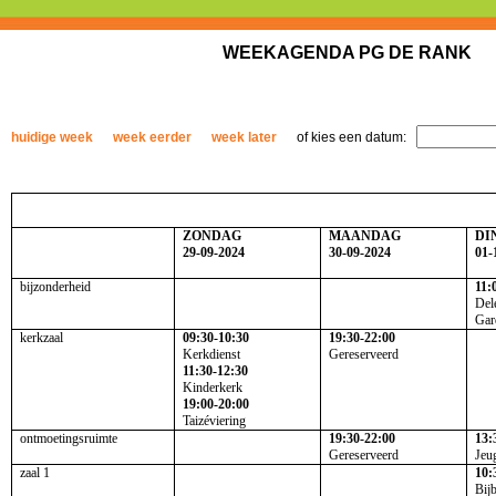
WEEKAGENDA PG DE RANK
huidige week
week eerder
week later
of kies een datum:
ZONDAG
MAANDAG
DI
29-09-2024
30-09-2024
01-
bijzonderheid
11:
Del
Gar
kerkzaal
09:30-10:30
19:30-22:00
Kerkdienst
Gereserveerd
11:30-12:30
Kinderkerk
19:00-20:00
Taizéviering
ontmoetingsruimte
19:30-22:00
13:
Gereserveerd
Jeu
zaal 1
10:
Bij