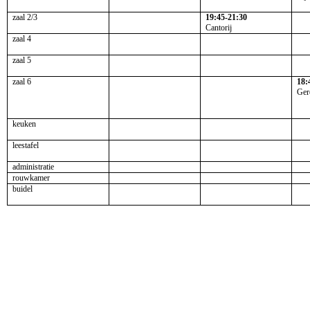
zaal 2/3
19:45-21:30
Cantorij
zaal 4
zaal 5
zaal 6
18:
Ger
keuken
leestafel
administratie
rouwkamer
buidel