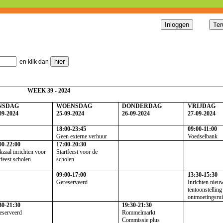
en klik dan
WEEK 39 - 2024
NSDAG
WOENSDAG
DONDERDAG
VRIJDAG
09-2024
25-09-2024
26-09-2024
27-09-2024
18:00-23:45
09:00-11:00
Geen externe verhuur
Voedselbank
00-22:00
17:00-20:30
kzaal inrichten voor
Startfeest voor de
tfeest scholen
scholen
09:00-17:00
13:30-15:30
Gereserveerd
Inrichten nieu
tentoonstelling
ontmoetingsru
30-21:30
19:30-21:30
eserveerd
Rommelmarkt
Commissie plus