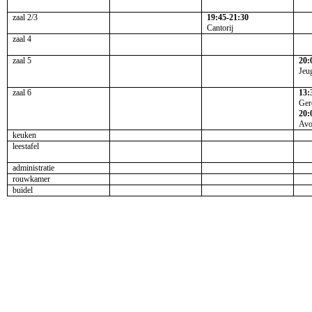
zaal 2/3
19:45-21:30
Cantorij
zaal 4
zaal 5
20:
Jeu
zaal 6
13:
Ger
20:
Avo
keuken
leestafel
administratie
rouwkamer
buidel