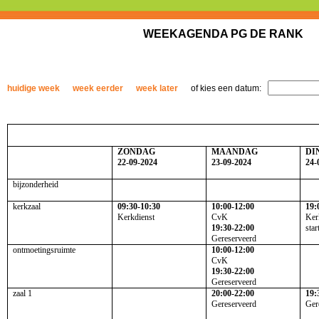
WEEKAGENDA PG DE RANK
huidige week
week eerder
week later
of kies een datum:
ZONDAG
MAANDAG
DI
22-09-2024
23-09-2024
24-
bijzonderheid
kerkzaal
09:30-10:30
10:00-12:00
19:
Kerkdienst
CvK
Ker
19:30-22:00
star
Gereserveerd
ontmoetingsruimte
10:00-12:00
CvK
19:30-22:00
Gereserveerd
zaal 1
20:00-22:00
19:
Gereserveerd
Ger