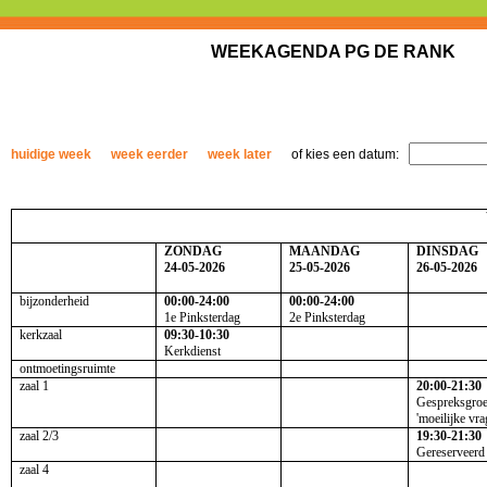
WEEKAGENDA PG DE RANK
huidige week
week eerder
week later
of kies een datum:
ZONDAG
MAANDAG
DINSDAG
24-05-2026
25-05-2026
26-05-2026
bijzonderheid
00:00-24:00
00:00-24:00
1e Pinksterdag
2e Pinksterdag
kerkzaal
09:30-10:30
Kerkdienst
ontmoetingsruimte
zaal 1
20:00-21:30
Gespreksgro
'moeilijke vra
zaal 2/3
19:30-21:30
Gereserveerd
zaal 4