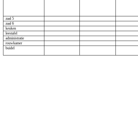
zaal 5
zaal 6
keuken
leestafel
administratie
rouwkamer
buidel